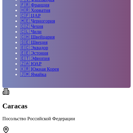
🇫🇷
Франция
🇭🇷
Хорватия
🇨🇫
ЦАР
🇲🇪
Черногория
🇨🇿
Чехия
🇨🇱
Чили
🇨🇭
Швейцария
🇸🇪
Швеция
🇪🇨
Эквадор
🇪🇪
Эстония
🇪🇹
Эфиопия
🇿🇦
ЮАР
🇰🇷
Южная Корея
🇯🇲
Ямайка
Caracas
Посольство Российской Федерации