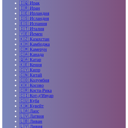
🇮🇶
Ирак
🇮🇷
Иран
🇮🇪
Ирландия
🇮🇸
Исландия
🇪🇸
Испания
🇮🇹
Италия
🇾🇪
Йемен
🇰🇿
Казахстан
🇰🇭
Камбоджа
🇨🇲
Камерун
🇨🇦
Канада
🇶🇦
Катар
🇰🇪
Кения
🇨🇾
Кипр
🇨🇳
Китай
🇨🇴
Колумбия
🇽🇰
Косово
🇨🇷
Коста-Рика
🇨🇮
Кот-д'Ивуар
🇨🇺
Куба
🇰🇼
Кувейт
🇱🇦
Лаос
🇱🇻
Латвия
🇱🇧
Ливан
🇱🇾
Ливия