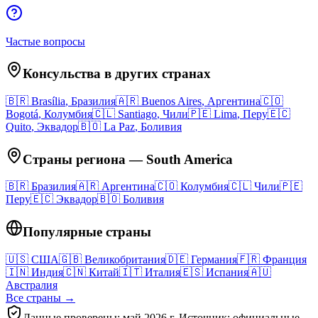
Частые вопросы
Консульства в других странах
🇧🇷
Brasília
,
Бразилия
🇦🇷
Buenos Aires
,
Аргентина
🇨🇴
Bogotá
,
Колумбия
🇨🇱
Santiago
,
Чили
🇵🇪
Lima
,
Перу
🇪🇨
Quito
,
Эквадор
🇧🇴
La Paz
,
Боливия
Страны региона
—
South America
🇧🇷
Бразилия
🇦🇷
Аргентина
🇨🇴
Колумбия
🇨🇱
Чили
🇵🇪
Перу
🇪🇨
Эквадор
🇧🇴
Боливия
Популярные страны
🇺🇸
США
🇬🇧
Великобритания
🇩🇪
Германия
🇫🇷
Франция
🇮🇳
Индия
🇨🇳
Китай
🇮🇹
Италия
🇪🇸
Испания
🇦🇺
Австралия
Все страны →
Данные проверены: май 2026 г. Источник: официальные