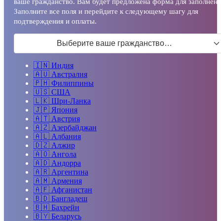
ваше гражданство. Вам будет предложена форма для заполнени
Заполните все поля и перейдите к следующему шагу для
подтверждения и оплаты.
Выберите ваше гражданство…
🇮🇳
Индия
🇦🇺
Австралия
🇵🇭
Филиппины
🇺🇸
США
🇱🇰
Шри-Ланка
🇯🇵
Япония
🇦🇹
Австрия
🇦🇿
Азербайджан
🇦🇱
Албания
🇩🇿
Алжир
🇦🇴
Ангола
🇦🇩
Андорра
🇦🇷
Аргентина
🇦🇲
Армения
🇦🇫
Афганистан
🇧🇩
Бангладеш
🇧🇭
Бахрейн
🇧🇾
Беларусь