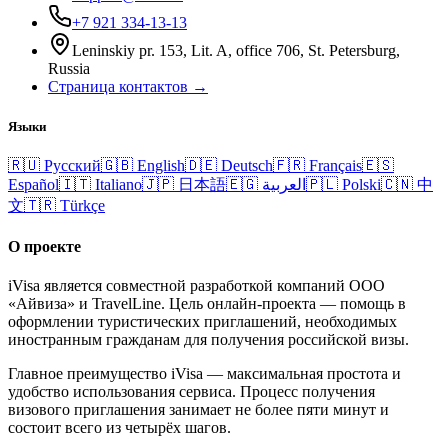
+7 921 334-13-13
Leninskiy pr. 153, Lit. A, office 706, St. Petersburg,
Russia
Страница контактов →
Языки
🇷🇺
Русский
🇬🇧
English
🇩🇪
Deutsch
🇫🇷
Français
🇪🇸
Español
🇮🇹
Italiano
🇯🇵
日本語
🇪🇬
العربية
🇵🇱
Polski
🇨🇳
中
文
🇹🇷
Türkçe
О проекте
iVisa является совместной разработкой компаний ООО
«Айвиза» и TravelLine. Цель онлайн-проекта — помощь в
оформлении туристических приглашений, необходимых
иностранным гражданам для получения российской визы.
Главное преимущество iVisa — максимальная простота и
удобство использования сервиса. Процесс получения
визового приглашения занимает не более пяти минут и
состоит всего из четырёх шагов.