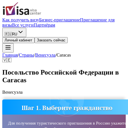
Как получить визу
Бизнес-приглашение
Приглашение для
визы
Все услуги
Партнёрам
🇷🇺
RU
Личный кабинет
Заказать сейчас
Главная
/
Страны
/
Венесуэла
/
Caracas
🇻🇪
Посольство Российской Федерации в
Caracas
Венесуэла
Шаг 1. Выберите гражданство
Для получения туристического приглашения в Россию укажите