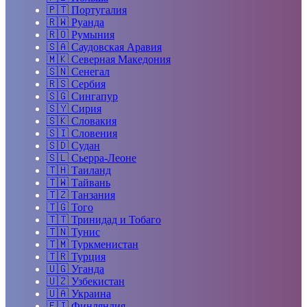
🇵🇹
Португалия
🇷🇼
Руанда
🇷🇴
Румыния
🇸🇦
Саудовская Аравия
🇲🇰
Северная Македония
🇸🇳
Сенегал
🇷🇸
Сербия
🇸🇬
Сингапур
🇸🇾
Сирия
🇸🇰
Словакия
🇸🇮
Словения
🇸🇩
Судан
🇸🇱
Сьерра-Леоне
🇹🇭
Таиланд
🇹🇼
Тайвань
🇹🇿
Танзания
🇹🇬
Того
🇹🇹
Тринидад и Тобаго
🇹🇳
Тунис
🇹🇲
Туркменистан
🇹🇷
Турция
🇺🇬
Уганда
🇺🇿
Узбекистан
🇺🇦
Украина
🇫🇮
Финляндия