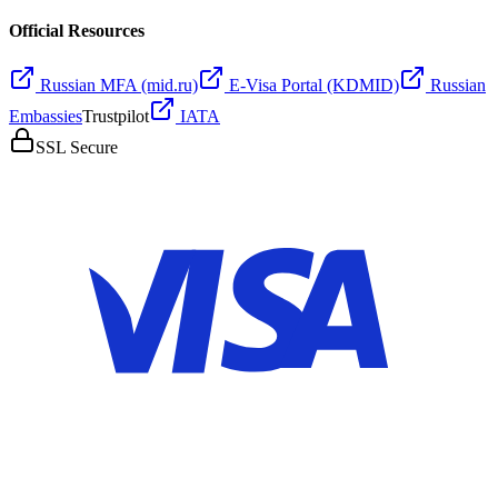
Official Resources
Russian MFA (mid.ru)
E-Visa Portal (KDMID)
Russian
Embassies
Trustpilot
IATA
SSL Secure