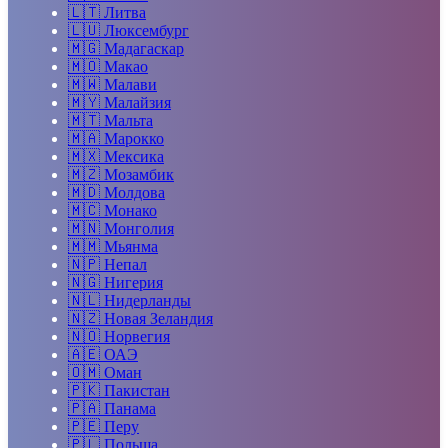
🇱🇹
Литва
🇱🇺
Люксембург
🇲🇬
Мадагаскар
🇲🇴
Макао
🇲🇼
Малави
🇲🇾
Малайзия
🇲🇹
Мальта
🇲🇦
Марокко
🇲🇽
Мексика
🇲🇿
Мозамбик
🇲🇩
Молдова
🇲🇨
Монако
🇲🇳
Монголия
🇲🇲
Мьянма
🇳🇵
Непал
🇳🇬
Нигерия
🇳🇱
Нидерланды
🇳🇿
Новая Зеландия
🇳🇴
Норвегия
🇦🇪
ОАЭ
🇴🇲
Оман
🇵🇰
Пакистан
🇵🇦
Панама
🇵🇪
Перу
🇵🇱
Польша