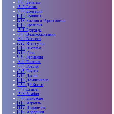
🇧🇪
Бельгия
🇧🇯
Бенин
🇧🇬
Болгария
🇧🇴
Боливия
🇧🇦
Босния и Герцеговина
🇧🇷
Бразилия
🇧🇮
Бурунди
🇬🇧
Великобритания
🇭🇺
Венгрия
🇻🇪
Венесуэла
🇻🇳
Вьетнам
🇬🇭
Гана
🇩🇪
Германия
🇭🇰
Гонконг
🇬🇷
Греция
🇬🇪
Грузия
🇩🇰
Дания
🇩🇴
Доминикана
🇨🇩
ДР Конго
🇪🇬
Египет
🇿🇲
Замбия
🇿🇼
Зимбабве
🇮🇱
Израиль
🇮🇩
Индонезия
🇯🇴
Иордания