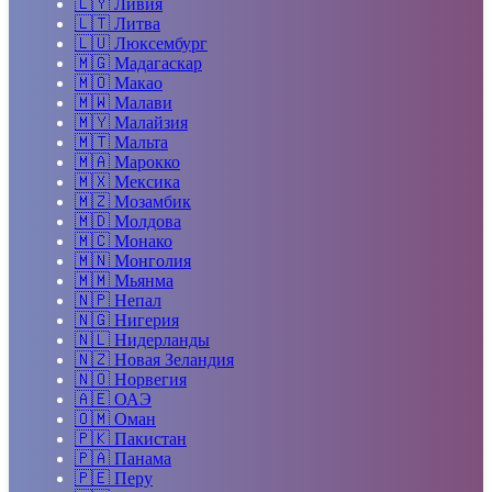
🇱🇾
Ливия
🇱🇹
Литва
🇱🇺
Люксембург
🇲🇬
Мадагаскар
🇲🇴
Макао
🇲🇼
Малави
🇲🇾
Малайзия
🇲🇹
Мальта
🇲🇦
Марокко
🇲🇽
Мексика
🇲🇿
Мозамбик
🇲🇩
Молдова
🇲🇨
Монако
🇲🇳
Монголия
🇲🇲
Мьянма
🇳🇵
Непал
🇳🇬
Нигерия
🇳🇱
Нидерланды
🇳🇿
Новая Зеландия
🇳🇴
Норвегия
🇦🇪
ОАЭ
🇴🇲
Оман
🇵🇰
Пакистан
🇵🇦
Панама
🇵🇪
Перу