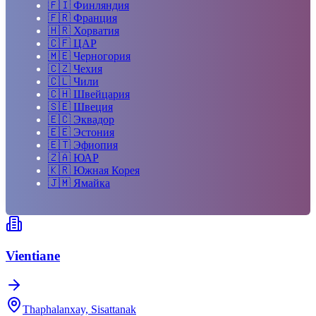
🇫🇮
Финляндия
🇫🇷
Франция
🇭🇷
Хорватия
🇨🇫
ЦАР
🇲🇪
Черногория
🇨🇿
Чехия
🇨🇱
Чили
🇨🇭
Швейцария
🇸🇪
Швеция
🇪🇨
Эквадор
🇪🇪
Эстония
🇪🇹
Эфиопия
🇿🇦
ЮАР
🇰🇷
Южная Корея
🇯🇲
Ямайка
Vientiane
Thaphalanxay, Sisattanak