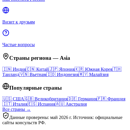
Визит к друзьям
Частые вопросы
Страны региона
—
Asia
🇮🇳
Индия
🇨🇳
Китай
🇯🇵
Япония
🇰🇷
Южная Корея
🇹🇭
Таиланд
🇻🇳
Вьетнам
🇮🇩
Индонезия
🇲🇾
Малайзия
Популярные страны
🇺🇸
США
🇬🇧
Великобритания
🇩🇪
Германия
🇫🇷
Франция
🇮🇹
Италия
🇪🇸
Испания
🇦🇺
Австралия
Все страны →
Данные проверены: май 2026 г. Источник: официальные
сайты консульств РФ.