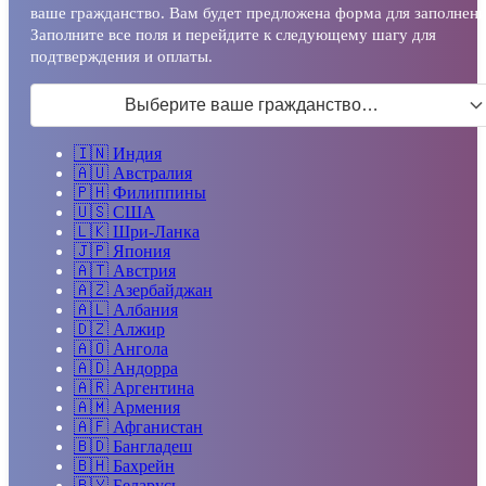
ваше гражданство. Вам будет предложена форма для заполнени
Заполните все поля и перейдите к следующему шагу для
подтверждения и оплаты.
Выберите ваше гражданство…
🇮🇳
Индия
🇦🇺
Австралия
🇵🇭
Филиппины
🇺🇸
США
🇱🇰
Шри-Ланка
🇯🇵
Япония
🇦🇹
Австрия
🇦🇿
Азербайджан
🇦🇱
Албания
🇩🇿
Алжир
🇦🇴
Ангола
🇦🇩
Андорра
🇦🇷
Аргентина
🇦🇲
Армения
🇦🇫
Афганистан
🇧🇩
Бангладеш
🇧🇭
Бахрейн
🇧🇾
Беларусь