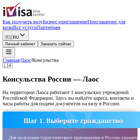
Как получить визу
Бизнес-приглашение
Приглашение для
визы
Все услуги
Партнёрам
🇷🇺
RU
Личный кабинет
Заказать сейчас
Главная
/
Лаос
/
Консульства
🇱🇦
Консульства России — Лаос
На территории Лаоса работают 1 консульских учреждений
Российской Федерации. Здесь вы найдёте адреса, контакты и
часы работы для подачи документов на визу в Россию.
Шаг 1. Выберите гражданство
Для получения туристического приглашения в Россию укажите