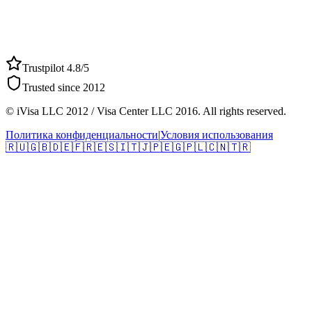
Trustpilot 4.8/5
Trusted since 2012
© iVisa LLC 2012 / Visa Center LLC 2016. All rights reserved.
Политика конфиденциальности
|
Условия использования
🇷🇺
🇬🇧
🇩🇪
🇫🇷
🇪🇸
🇮🇹
🇯🇵
🇪🇬
🇵🇱
🇨🇳
🇹🇷