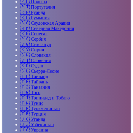
🇵🇱
Польша
🇵🇹
Португалия
🇷🇼
Руанда
🇷🇴
Румыния
🇸🇦
Саудовская Аравия
🇲🇰
Северная Македония
🇸🇳
Сенегал
🇷🇸
Сербия
🇸🇬
Сингапур
🇸🇾
Сирия
🇸🇰
Словакия
🇸🇮
Словения
🇸🇩
Судан
🇸🇱
Сьерра-Леоне
🇹🇭
Таиланд
🇹🇼
Тайвань
🇹🇿
Танзания
🇹🇬
Того
🇹🇹
Тринидад и Тобаго
🇹🇳
Тунис
🇹🇲
Туркменистан
🇹🇷
Турция
🇺🇬
Уганда
🇺🇿
Узбекистан
🇺🇦
Украина