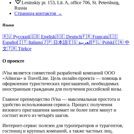
Leninskiy pr. 153, Lit. A, office 706, St. Petersburg,
Russia
Страница контактов →
Языки
🇷🇺
Русский
🇬🇧
English
🇩🇪
Deutsch
🇫🇷
Français
🇪🇸
Español
🇮🇹
Italiano
🇯🇵
日本語
🇪🇬
العربية
🇵🇱
Polski
🇨🇳
中
文
🇹🇷
Türkçe
О проекте
iVisa является совместной разработкой компаний ООО
«Айвиза» и TravelLine. Цель онлайн-проекта — помощь в
оформлении туристических приглашений, необходимых
иностранным гражданам для получения российской визы.
Главное преимущество iVisa — максимальная простота и
удобство использования сервиса. Процесс получения
визового приглашения занимает не более пяти минут и
состоит всего из четырёх шагов.
Интернет-сервис полезен для туроператоров и турагентов,
гостиниц и крупных компаний, а также частных лиц,