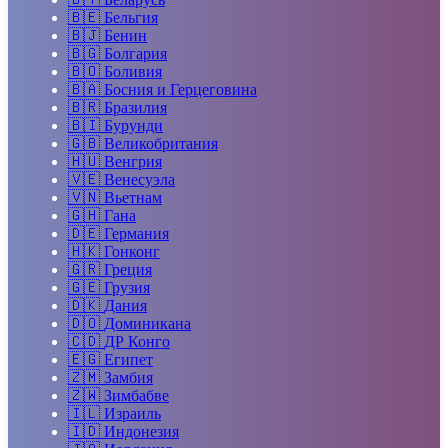
🇧🇪
Бельгия
🇧🇯
Бенин
🇧🇬
Болгария
🇧🇴
Боливия
🇧🇦
Босния и Герцеговина
🇧🇷
Бразилия
🇧🇮
Бурунди
🇬🇧
Великобритания
🇭🇺
Венгрия
🇻🇪
Венесуэла
🇻🇳
Вьетнам
🇬🇭
Гана
🇩🇪
Германия
🇭🇰
Гонконг
🇬🇷
Греция
🇬🇪
Грузия
🇩🇰
Дания
🇩🇴
Доминикана
🇨🇩
ДР Конго
🇪🇬
Египет
🇿🇲
Замбия
🇿🇼
Зимбабве
🇮🇱
Израиль
🇮🇩
Индонезия