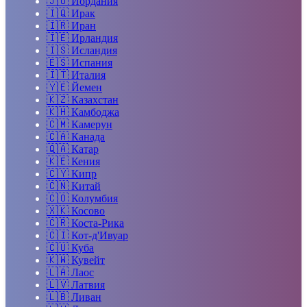
🇯🇴
Иордания
🇮🇶
Ирак
🇮🇷
Иран
🇮🇪
Ирландия
🇮🇸
Исландия
🇪🇸
Испания
🇮🇹
Италия
🇾🇪
Йемен
🇰🇿
Казахстан
🇰🇭
Камбоджа
🇨🇲
Камерун
🇨🇦
Канада
🇶🇦
Катар
🇰🇪
Кения
🇨🇾
Кипр
🇨🇳
Китай
🇨🇴
Колумбия
🇽🇰
Косово
🇨🇷
Коста-Рика
🇨🇮
Кот-д'Ивуар
🇨🇺
Куба
🇰🇼
Кувейт
🇱🇦
Лаос
🇱🇻
Латвия
🇱🇧
Ливан