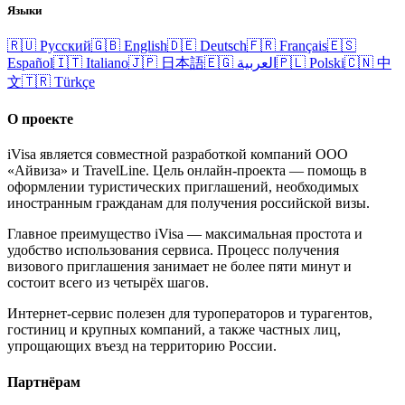
Языки
🇷🇺
Русский
🇬🇧
English
🇩🇪
Deutsch
🇫🇷
Français
🇪🇸
Español
🇮🇹
Italiano
🇯🇵
日本語
🇪🇬
العربية
🇵🇱
Polski
🇨🇳
中
文
🇹🇷
Türkçe
О проекте
iVisa является совместной разработкой компаний ООО
«Айвиза» и TravelLine. Цель онлайн-проекта — помощь в
оформлении туристических приглашений, необходимых
иностранным гражданам для получения российской визы.
Главное преимущество iVisa — максимальная простота и
удобство использования сервиса. Процесс получения
визового приглашения занимает не более пяти минут и
состоит всего из четырёх шагов.
Интернет-сервис полезен для туроператоров и турагентов,
гостиниц и крупных компаний, а также частных лиц,
упрощающих въезд на территорию России.
Партнёрам