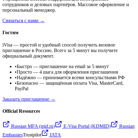
сотрудников и деловых партнёров. Массовое оформление и
персональный менеджер.
Связаться с нами →
Гостям
iVisa — простой и удобный способ получить визовое
приглашение в Россию. Всего за 5 минут вы получите
официальный документ.
•
Быстро
— приглашение на email за 5 минут
•
Просто
— 4 шага для оформления приглашения
•
Надёжно
— принимается всеми консульствами РФ
•
Безопасно
— защищённая оплата Visa, MasterCard,
PayPal
Заказать приглашение →
Official Resources
Russian MFA (mid.ru)
E-Visa Portal (KDMID)
Russian
Embassies
Trustpilot
IATA