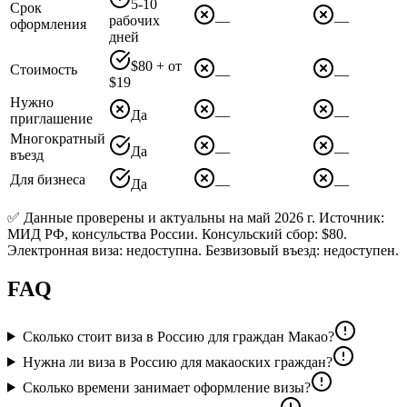
5-10
Срок
рабочих
—
—
оформления
дней
$80 + от
Стоимость
—
—
$19
Нужно
Да
—
—
приглашение
Многократный
Да
—
—
въезд
Для бизнеса
Да
—
—
✅ Данные проверены и актуальны на май 2026 г. Источник:
МИД РФ, консульства России. Консульский сбор: $80.
Электронная виза: недоступна. Безвизовый въезд: недоступен.
FAQ
Сколько стоит виза в Россию для граждан Макао?
Нужна ли виза в Россию для макаоских граждан?
Сколько времени занимает оформление визы?