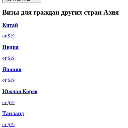
Визы для граждан других стран
Азия
Китай
от
$19
Индия
от
$19
Япония
от
$19
Южная Корея
от
$19
Таиланд
от
$19