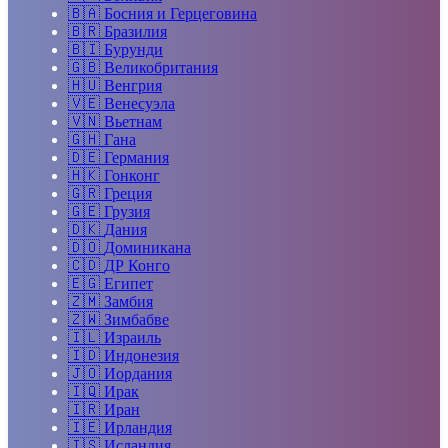
🇧🇦
Босния и Герцеговина
🇧🇷
Бразилия
🇧🇮
Бурунди
🇬🇧
Великобритания
🇭🇺
Венгрия
🇻🇪
Венесуэла
🇻🇳
Вьетнам
🇬🇭
Гана
🇩🇪
Германия
🇭🇰
Гонконг
🇬🇷
Греция
🇬🇪
Грузия
🇩🇰
Дания
🇩🇴
Доминикана
🇨🇩
ДР Конго
🇪🇬
Египет
🇿🇲
Замбия
🇿🇼
Зимбабве
🇮🇱
Израиль
🇮🇩
Индонезия
🇯🇴
Иордания
🇮🇶
Ирак
🇮🇷
Иран
🇮🇪
Ирландия
🇮🇸
Исландия