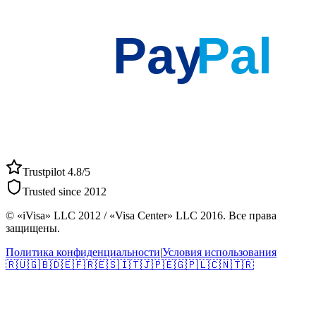
Pay
Pal
Trustpilot 4.8/5
Trusted since 2012
© «iVisa» LLC 2012 / «Visa Center» LLC 2016. Все права
защищены.
Политика конфиденциальности
|
Условия использования
🇷🇺
🇬🇧
🇩🇪
🇫🇷
🇪🇸
🇮🇹
🇯🇵
🇪🇬
🇵🇱
🇨🇳
🇹🇷