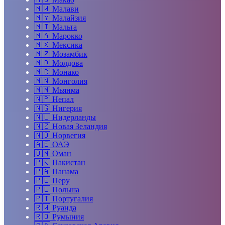
🇲🇼
Малави
🇲🇾
Малайзия
🇲🇹
Мальта
🇲🇦
Марокко
🇲🇽
Мексика
🇲🇿
Мозамбик
🇲🇩
Молдова
🇲🇨
Монако
🇲🇳
Монголия
🇲🇲
Мьянма
🇳🇵
Непал
🇳🇬
Нигерия
🇳🇱
Нидерланды
🇳🇿
Новая Зеландия
🇳🇴
Норвегия
🇦🇪
ОАЭ
🇴🇲
Оман
🇵🇰
Пакистан
🇵🇦
Панама
🇵🇪
Перу
🇵🇱
Польша
🇵🇹
Португалия
🇷🇼
Руанда
🇷🇴
Румыния