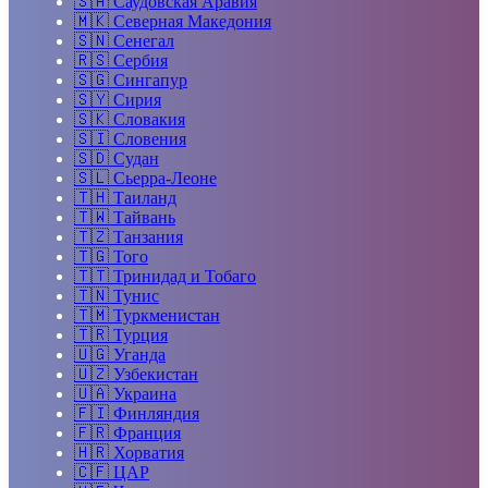
🇸🇦
Саудовская Аравия
🇲🇰
Северная Македония
🇸🇳
Сенегал
🇷🇸
Сербия
🇸🇬
Сингапур
🇸🇾
Сирия
🇸🇰
Словакия
🇸🇮
Словения
🇸🇩
Судан
🇸🇱
Сьерра-Леоне
🇹🇭
Таиланд
🇹🇼
Тайвань
🇹🇿
Танзания
🇹🇬
Того
🇹🇹
Тринидад и Тобаго
🇹🇳
Тунис
🇹🇲
Туркменистан
🇹🇷
Турция
🇺🇬
Уганда
🇺🇿
Узбекистан
🇺🇦
Украина
🇫🇮
Финляндия
🇫🇷
Франция
🇭🇷
Хорватия
🇨🇫
ЦАР