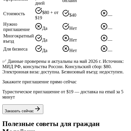
онлайн
дней
$80 + от
Стоимость
$40
—
$19
Нужно
Да
Нет
—
приглашение
Многократный
Да
Нет
—
въезд
Для бизнеса
Да
Нет
—
✅ Данные проверены и актуальны на май 2026 г. Источник:
МИД РФ, консульства России. Консульский сбор: $80.
Электронная виза: доступна. Безвизовый въезд: недоступен.
Закажите приглашение прямо сейчас
Туристическое приглашение от
$19
— доставка на email за 5
минут
Заказать сейчас
Полезные советы для граждан