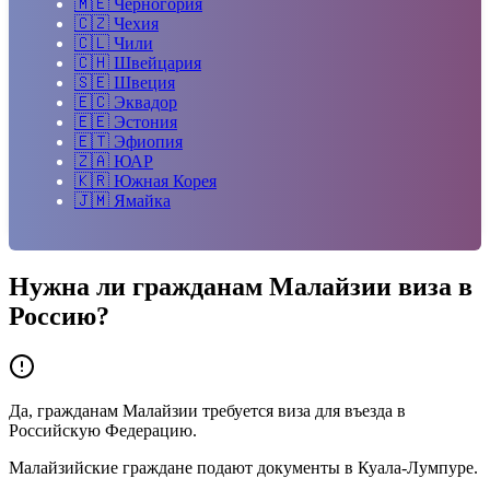
🇲🇪
Черногория
🇨🇿
Чехия
🇨🇱
Чили
🇨🇭
Швейцария
🇸🇪
Швеция
🇪🇨
Эквадор
🇪🇪
Эстония
🇪🇹
Эфиопия
🇿🇦
ЮАР
🇰🇷
Южная Корея
🇯🇲
Ямайка
Нужна ли гражданам
Малайзии
виза в
Россию?
Да, гражданам Малайзии требуется виза для въезда в
Российскую Федерацию.
Малайзийские граждане подают документы в Куала-Лумпуре.