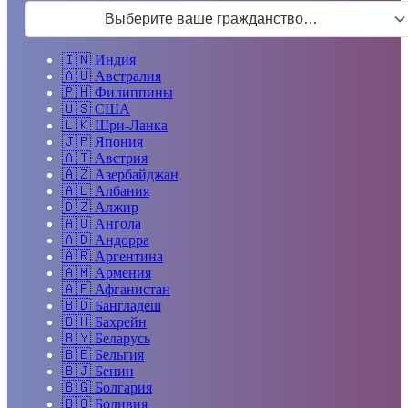
Выберите ваше гражданство…
🇮🇳
Индия
🇦🇺
Австралия
🇵🇭
Филиппины
🇺🇸
США
🇱🇰
Шри-Ланка
🇯🇵
Япония
🇦🇹
Австрия
🇦🇿
Азербайджан
🇦🇱
Албания
🇩🇿
Алжир
🇦🇴
Ангола
🇦🇩
Андорра
🇦🇷
Аргентина
🇦🇲
Армения
🇦🇫
Афганистан
🇧🇩
Бангладеш
🇧🇭
Бахрейн
🇧🇾
Беларусь
🇧🇪
Бельгия
🇧🇯
Бенин
🇧🇬
Болгария
🇧🇴
Боливия