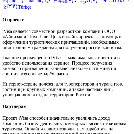
Español
🇮🇹
Italiano
🇯🇵
日本語
🇪🇬
العربية
🇵🇱
Polski
🇨🇳
中
文
🇹🇷
Türkçe
О проекте
iVisa является совместной разработкой компаний ООО
«Айвиза» и TravelLine. Цель онлайн-проекта — помощь в
оформлении туристических приглашений, необходимых
иностранным гражданам для получения российской визы.
Главное преимущество iVisa — максимальная простота и
удобство использования сервиса. Процесс получения
визового приглашения занимает не более пяти минут и
состоит всего из четырёх шагов.
Интернет-сервис полезен для туроператоров и турагентов,
гостиниц и крупных компаний, а также частных лиц,
упрощающих въезд на территорию России.
Партнёрам
Проект iVisa способен значительно увеличить доход
компаний, бизнес-деятельность которых связана с въездным
туризмом. Онлайн-сервис позволит вам заработать на