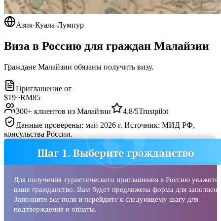
Азия
·
Куала-Лумпур
Виза в Россию для граждан
Малайзии
Граждане Малайзии обязаны получить визу.
Приглашение от
$19
~
RM85
300
+ клиентов из
Малайзии
4.8/5
Trustpilot
Данные проверены: май 2026 г. Источник: МИД РФ,
консульства России.
Шаг 1. Выберите гражданство
Для получения туристического приглашения в Россию укажите
ваше гражданство. Вам будет предложена форма для заполнени
Заполните все поля и перейдите к следующему шагу для
подтверждения и оплаты.