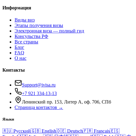
Информация
Виды виз
Этапы получения визы
Электронная виза — полный гид
Консульства РФ
Все страны
Блог
FAQ
О нас
Контакты
Support@ivisa.ru
+7 921 334-13-13
Ленинский пр. 153, Литер А, оф. 706, СПб
Страница контактов →
Языки
🇷🇺
Русский
🇬🇧
English
🇩🇪
Deutsch
🇫🇷
Français
🇪🇸