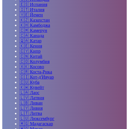
🇪🇸
Испания
🇮🇹
Италия
🇾🇪
Йемен
🇰🇿
Казахстан
🇰🇭
Камбоджа
🇨🇲
Камерун
🇨🇦
Канада
🇶🇦
Катар
🇰🇪
Кения
🇨🇾
Кипр
🇨🇳
Китай
🇨🇴
Колумбия
🇽🇰
Косово
🇨🇷
Коста-Рика
🇨🇮
Кот-д'Ивуар
🇨🇺
Куба
🇰🇼
Кувейт
🇱🇦
Лаос
🇱🇻
Латвия
🇱🇧
Ливан
🇱🇾
Ливия
🇱🇹
Литва
🇱🇺
Люксембург
🇲🇬
Мадагаскар
🇲🇴
Макао