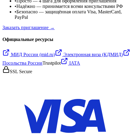
•
Просто
— 4 шага для оформления приглашения
•
Надёжно
— принимается всеми консульствами РФ
•
Безопасно
— защищённая оплата Visa, MasterCard,
PayPal
Заказать приглашение →
Официальные ресурсы
МИД России (mid.ru)
Электронная виза (КДМИД)
Посольства России
Trustpilot
IATA
SSL Secure