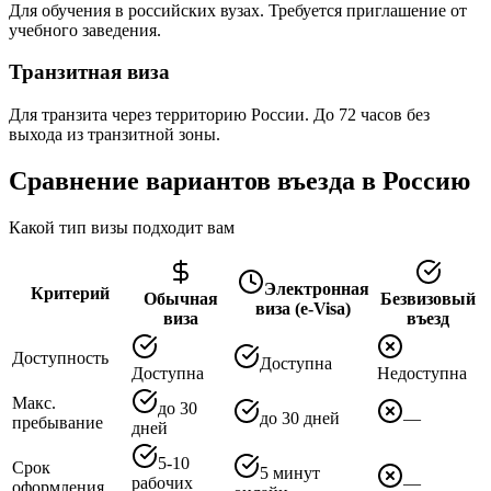
Для обучения в российских вузах. Требуется приглашение от
учебного заведения.
Транзитная виза
Для транзита через территорию России. До 72 часов без
выхода из транзитной зоны.
Сравнение вариантов въезда в Россию
Какой тип визы подходит вам
Электронная
Критерий
Обычная
Безвизовый
виза (e-Visa)
виза
въезд
Доступность
Доступна
Доступна
Недоступна
Макс.
до 30
до 30 дней
—
пребывание
дней
5-10
Срок
5 минут
рабочих
—
оформления