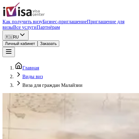
Как получить визу
Бизнес-приглашение
Приглашение для
визы
Все услуги
Партнёрам
🇷🇺
RU
Личный кабинет
Заказать
Главная
Виды виз
Виза для граждан Малайзии