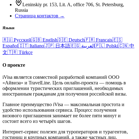
Leninskiy pr. 153, Lit. A, office 706, St. Petersburg,
Russia
Страница контактов →
Языки
🇷🇺
Русский
🇬🇧
English
🇩🇪
Deutsch
🇫🇷
Français
🇪🇸
Español
🇮🇹
Italiano
🇯🇵
日本語
🇪🇬
العربية
🇵🇱
Polski
🇨🇳
中
文
🇹🇷
Türkçe
О проекте
iVisa является совместной разработкой компаний ООО
«Айвиза» и TravelLine. Цель онлайн-проекта — помощь в
оформлении туристических приглашений, необходимых
иностранным гражданам для получения российской визы.
Главное преимущество iVisa — максимальная простота и
удобство использования сервиса. Процесс получения
визового приглашения занимает не более пяти минут и
состоит всего из четырёх шагов.
Интернет-сервис полезен для туроператоров и турагентов,
гостиниц и крупных компаний, а также частных лиц,