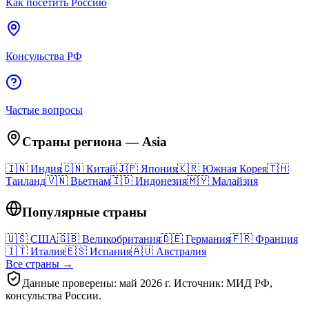
Как посетить Россию
Консульства РФ
Частые вопросы
Страны региона
—
Asia
🇮🇳
Индия
🇨🇳
Китай
🇯🇵
Япония
🇰🇷
Южная Корея
🇹🇭
Таиланд
🇻🇳
Вьетнам
🇮🇩
Индонезия
🇲🇾
Малайзия
Популярные страны
🇺🇸
США
🇬🇧
Великобритания
🇩🇪
Германия
🇫🇷
Франция
🇮🇹
Италия
🇪🇸
Испания
🇦🇺
Австралия
Все страны →
Данные проверены: май 2026 г. Источник: МИД РФ,
консульства России.