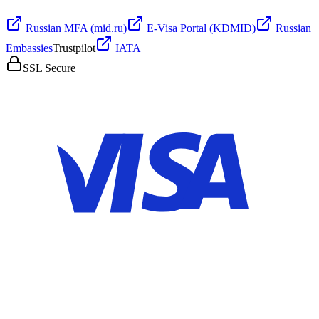
Russian MFA (mid.ru)
E-Visa Portal (KDMID)
Russian
Embassies
Trustpilot
IATA
SSL Secure