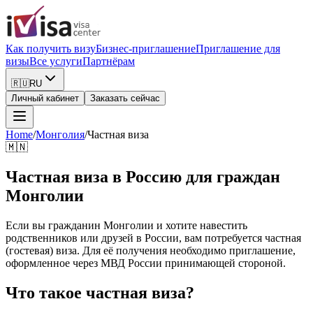
Как получить визу
Бизнес-приглашение
Приглашение для
визы
Все услуги
Партнёрам
🇷🇺
RU
Личный кабинет
Заказать сейчас
Home
/
Монголия
/
Частная виза
🇲🇳
Частная виза в Россию для граждан
Монголии
Если вы гражданин Монголии и хотите навестить
родственников или друзей в России, вам потребуется частная
(гостевая) виза. Для её получения необходимо приглашение,
оформленное через МВД России принимающей стороной.
Что такое частная виза?