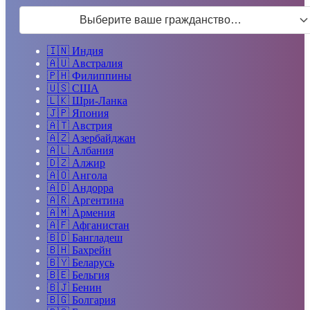
Выберите ваше гражданство…
🇮🇳
Индия
🇦🇺
Австралия
🇵🇭
Филиппины
🇺🇸
США
🇱🇰
Шри-Ланка
🇯🇵
Япония
🇦🇹
Австрия
🇦🇿
Азербайджан
🇦🇱
Албания
🇩🇿
Алжир
🇦🇴
Ангола
🇦🇩
Андорра
🇦🇷
Аргентина
🇦🇲
Армения
🇦🇫
Афганистан
🇧🇩
Бангладеш
🇧🇭
Бахрейн
🇧🇾
Беларусь
🇧🇪
Бельгия
🇧🇯
Бенин
🇧🇬
Болгария