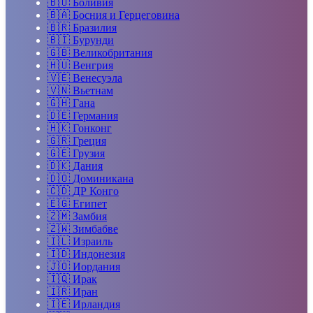
🇧🇴
Боливия
🇧🇦
Босния и Герцеговина
🇧🇷
Бразилия
🇧🇮
Бурунди
🇬🇧
Великобритания
🇭🇺
Венгрия
🇻🇪
Венесуэла
🇻🇳
Вьетнам
🇬🇭
Гана
🇩🇪
Германия
🇭🇰
Гонконг
🇬🇷
Греция
🇬🇪
Грузия
🇩🇰
Дания
🇩🇴
Доминикана
🇨🇩
ДР Конго
🇪🇬
Египет
🇿🇲
Замбия
🇿🇼
Зимбабве
🇮🇱
Израиль
🇮🇩
Индонезия
🇯🇴
Иордания
🇮🇶
Ирак
🇮🇷
Иран
🇮🇪
Ирландия