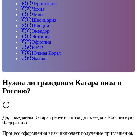
🇲🇪
Черногория
🇨🇿
Чехия
🇨🇱
Чили
🇨🇭
Швейцария
🇸🇪
Швеция
🇪🇨
Эквадор
🇪🇪
Эстония
🇪🇹
Эфиопия
🇿🇦
ЮАР
🇰🇷
Южная Корея
🇯🇲
Ямайка
Нужна ли гражданам
Катара
виза в
Россию?
Да, гражданам Катара требуется виза для въезда в Российскую
Федерацию.
Процесс оформления визы включает получение приглашения,