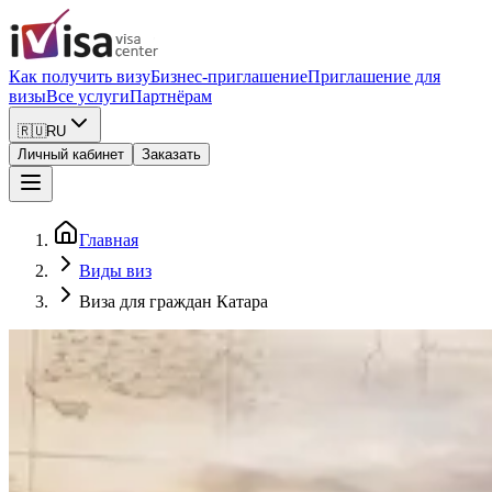
Как получить визу
Бизнес-приглашение
Приглашение для
визы
Все услуги
Партнёрам
🇷🇺
RU
Личный кабинет
Заказать
Главная
Виды виз
Виза для граждан Катара