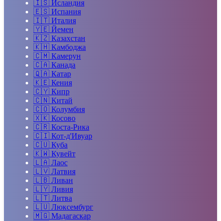
🇮🇸
Исландия
🇪🇸
Испания
🇮🇹
Италия
🇾🇪
Йемен
🇰🇿
Казахстан
🇰🇭
Камбоджа
🇨🇲
Камерун
🇨🇦
Канада
🇶🇦
Катар
🇰🇪
Кения
🇨🇾
Кипр
🇨🇳
Китай
🇨🇴
Колумбия
🇽🇰
Косово
🇨🇷
Коста-Рика
🇨🇮
Кот-д'Ивуар
🇨🇺
Куба
🇰🇼
Кувейт
🇱🇦
Лаос
🇱🇻
Латвия
🇱🇧
Ливан
🇱🇾
Ливия
🇱🇹
Литва
🇱🇺
Люксембург
🇲🇬
Мадагаскар