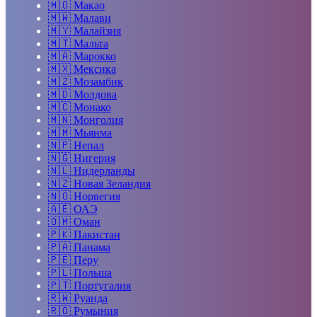
🇲🇴
Макао
🇲🇼
Малави
🇲🇾
Малайзия
🇲🇹
Мальта
🇲🇦
Марокко
🇲🇽
Мексика
🇲🇿
Мозамбик
🇲🇩
Молдова
🇲🇨
Монако
🇲🇳
Монголия
🇲🇲
Мьянма
🇳🇵
Непал
🇳🇬
Нигерия
🇳🇱
Нидерланды
🇳🇿
Новая Зеландия
🇳🇴
Норвегия
🇦🇪
ОАЭ
🇴🇲
Оман
🇵🇰
Пакистан
🇵🇦
Панама
🇵🇪
Перу
🇵🇱
Польша
🇵🇹
Португалия
🇷🇼
Руанда
🇷🇴
Румыния