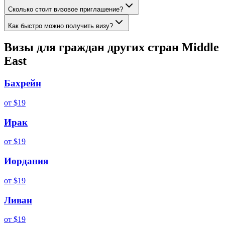
Сколько стоит визовое приглашение?
Как быстро можно получить визу?
Визы для граждан других стран
Middle
East
Бахрейн
от
$19
Ирак
от
$19
Иордания
от
$19
Ливан
от
$19