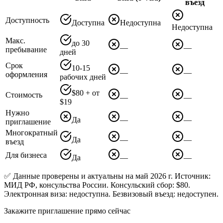
въезд
Доступность
Доступна
Недоступна
Недоступна
Макс.
до 30
—
—
пребывание
дней
Срок
10-15
—
—
оформления
рабочих дней
$80 + от
Стоимость
—
—
$19
Нужно
Да
—
—
приглашение
Многократный
Да
—
—
въезд
Для бизнеса
Да
—
—
✅ Данные проверены и актуальны на май 2026 г. Источник:
МИД РФ, консульства России. Консульский сбор: $80.
Электронная виза: недоступна. Безвизовый въезд: недоступен.
Закажите приглашение прямо сейчас