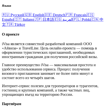
Языки
🇷🇺
Русский
🇬🇧
English
🇩🇪
Deutsch
🇫🇷
Français
🇪🇸
Español
🇮🇹
Italiano
🇯🇵
日本語
🇪🇬
العربية
🇵🇱
Polski
🇨🇳
中
文
🇹🇷
Türkçe
О проекте
iVisa является совместной разработкой компаний ООО
«Айвиза» и TravelLine. Цель онлайн-проекта — помощь в
оформлении туристических приглашений, необходимых
иностранным гражданам для получения российской визы.
Главное преимущество iVisa — максимальная простота и
удобство использования сервиса. Процесс получения
визового приглашения занимает не более пяти минут и
состоит всего из четырёх шагов.
Интернет-сервис полезен для туроператоров и турагентов,
гостиниц и крупных компаний, а также частных лиц,
упрощающих въезд на территорию России.
Партнёрам