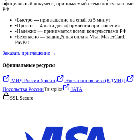
официальный документ, принимаемый всеми консульствами
РФ.
•
Быстро
— приглашение на email за 5 минут
•
Просто
— 4 шага для оформления приглашения
•
Надёжно
— принимается всеми консульствами РФ
•
Безопасно
— защищённая оплата Visa, MasterCard,
PayPal
Заказать приглашение →
Официальные ресурсы
МИД России (mid.ru)
Электронная виза (КДМИД)
Посольства России
Trustpilot
IATA
SSL Secure