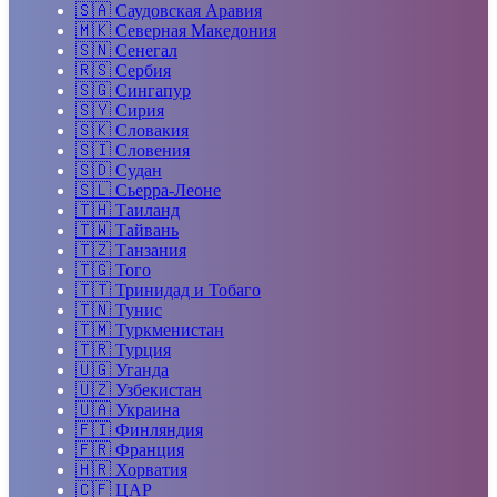
🇸🇦
Саудовская Аравия
🇲🇰
Северная Македония
🇸🇳
Сенегал
🇷🇸
Сербия
🇸🇬
Сингапур
🇸🇾
Сирия
🇸🇰
Словакия
🇸🇮
Словения
🇸🇩
Судан
🇸🇱
Сьерра-Леоне
🇹🇭
Таиланд
🇹🇼
Тайвань
🇹🇿
Танзания
🇹🇬
Того
🇹🇹
Тринидад и Тобаго
🇹🇳
Тунис
🇹🇲
Туркменистан
🇹🇷
Турция
🇺🇬
Уганда
🇺🇿
Узбекистан
🇺🇦
Украина
🇫🇮
Финляндия
🇫🇷
Франция
🇭🇷
Хорватия
🇨🇫
ЦАР