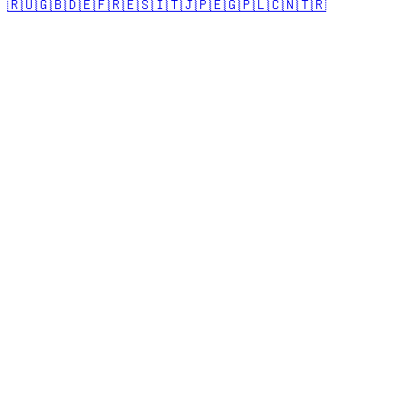
🇷🇺
🇬🇧
🇩🇪
🇫🇷
🇪🇸
🇮🇹
🇯🇵
🇪🇬
🇵🇱
🇨🇳
🇹🇷