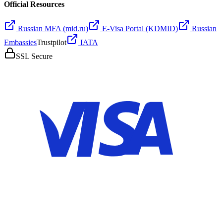
Official Resources
Russian MFA (mid.ru)
E-Visa Portal (KDMID)
Russian
Embassies
Trustpilot
IATA
SSL Secure