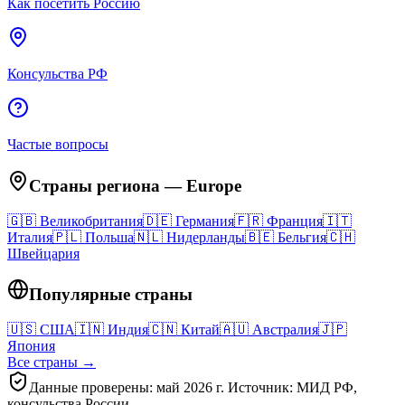
Как посетить Россию
Консульства РФ
Частые вопросы
Страны региона
—
Europe
🇬🇧
Великобритания
🇩🇪
Германия
🇫🇷
Франция
🇮🇹
Италия
🇵🇱
Польша
🇳🇱
Нидерланды
🇧🇪
Бельгия
🇨🇭
Швейцария
Популярные страны
🇺🇸
США
🇮🇳
Индия
🇨🇳
Китай
🇦🇺
Австралия
🇯🇵
Япония
Все страны →
Данные проверены: май 2026 г. Источник: МИД РФ,
консульства России.