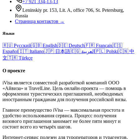
+7 921 334-13-13
Leninskiy pr. 153, Lit. A, office 706, St. Petersburg,
Russia
Страница контактов →
Языки
🇷🇺
Русский
🇬🇧
English
🇩🇪
Deutsch
🇫🇷
Français
🇪🇸
Español
🇮🇹
Italiano
🇯🇵
日本語
🇪🇬
العربية
🇵🇱
Polski
🇨🇳
中
文
🇹🇷
Türkçe
О проекте
iVisa является совместной разработкой компаний ООО
«Айвиза» и TravelLine. Цель онлайн-проекта — помощь в
оформлении туристических приглашений, необходимых
иностранным гражданам для получения российской визы.
Главное преимущество iVisa — максимальная простота и
удобство использования сервиса. Процесс получения
визового приглашения занимает не более пяти минут и
состоит всего из четырёх шагов.
Интернет-сервис полезен для туроператоров и турагентов,