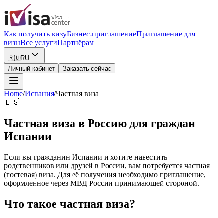
Как получить визу
Бизнес-приглашение
Приглашение для
визы
Все услуги
Партнёрам
🇷🇺
RU
Личный кабинет
Заказать сейчас
Home
/
Испания
/
Частная виза
🇪🇸
Частная виза в Россию для граждан
Испании
Если вы гражданин Испании и хотите навестить
родственников или друзей в России, вам потребуется частная
(гостевая) виза. Для её получения необходимо приглашение,
оформленное через МВД России принимающей стороной.
Что такое частная виза?