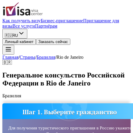
Как получить визу
Бизнес-приглашение
Приглашение для
визы
Все услуги
Партнёрам
🇷🇺
RU
Личный кабинет
Заказать сейчас
Главная
/
Страны
/
Бразилия
/
Rio de Janeiro
🇧🇷
Генеральное консульство Российской
Федерации в Rio de Janeiro
Бразилия
Шаг 1. Выберите гражданство
Для получения туристического приглашения в Россию укажите