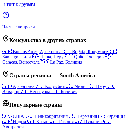
Визит к друзьям
Частые вопросы
Консульства в других странах
🇦🇷
Buenos Aires
,
Аргентина
🇨🇴
Bogotá
,
Колумбия
🇨🇱
Santiago
,
Чили
🇵🇪
Lima
,
Перу
🇪🇨
Quito
,
Эквадор
🇻🇪
Caracas
,
Венесуэла
🇧🇴
La Paz
,
Боливия
Страны региона
—
South America
🇦🇷
Аргентина
🇨🇴
Колумбия
🇨🇱
Чили
🇵🇪
Перу
🇪🇨
Эквадор
🇻🇪
Венесуэла
🇧🇴
Боливия
Популярные страны
🇺🇸
США
🇬🇧
Великобритания
🇩🇪
Германия
🇫🇷
Франция
🇮🇳
Индия
🇨🇳
Китай
🇮🇹
Италия
🇪🇸
Испания
🇦🇺
Австралия