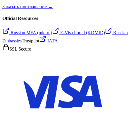
Заказать приглашение →
Official Resources
Russian MFA (mid.ru)
E-Visa Portal (KDMID)
Russian
Embassies
Trustpilot
IATA
SSL Secure