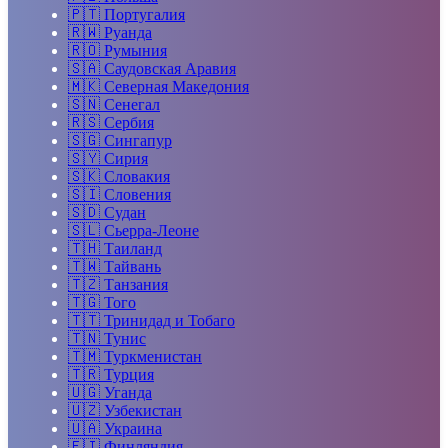
🇵🇹
Португалия
🇷🇼
Руанда
🇷🇴
Румыния
🇸🇦
Саудовская Аравия
🇲🇰
Северная Македония
🇸🇳
Сенегал
🇷🇸
Сербия
🇸🇬
Сингапур
🇸🇾
Сирия
🇸🇰
Словакия
🇸🇮
Словения
🇸🇩
Судан
🇸🇱
Сьерра-Леоне
🇹🇭
Таиланд
🇹🇼
Тайвань
🇹🇿
Танзания
🇹🇬
Того
🇹🇹
Тринидад и Тобаго
🇹🇳
Тунис
🇹🇲
Туркменистан
🇹🇷
Турция
🇺🇬
Уганда
🇺🇿
Узбекистан
🇺🇦
Украина
🇫🇮
Финляндия