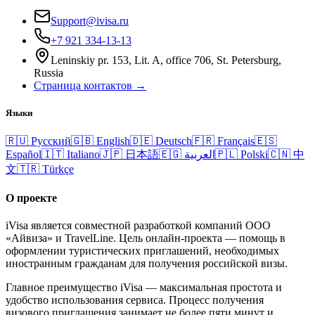
Support@ivisa.ru
+7 921 334-13-13
Leninskiy pr. 153, Lit. A, office 706, St. Petersburg,
Russia
Страница контактов →
Языки
🇷🇺
Русский
🇬🇧
English
🇩🇪
Deutsch
🇫🇷
Français
🇪🇸
Español
🇮🇹
Italiano
🇯🇵
日本語
🇪🇬
العربية
🇵🇱
Polski
🇨🇳
中
文
🇹🇷
Türkçe
О проекте
iVisa является совместной разработкой компаний ООО
«Айвиза» и TravelLine. Цель онлайн-проекта — помощь в
оформлении туристических приглашений, необходимых
иностранным гражданам для получения российской визы.
Главное преимущество iVisa — максимальная простота и
удобство использования сервиса. Процесс получения
визового приглашения занимает не более пяти минут и