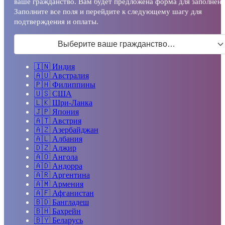
ваше гражданство. Вам будет предложена форма для заполнени
Заполните все поля и перейдите к следующему шагу для
подтверждения и оплаты.
Выберите ваше гражданство…
🇮🇳
Индия
🇦🇺
Австралия
🇵🇭
Филиппины
🇺🇸
США
🇱🇰
Шри-Ланка
🇯🇵
Япония
🇦🇹
Австрия
🇦🇿
Азербайджан
🇦🇱
Албания
🇩🇿
Алжир
🇦🇴
Ангола
🇦🇩
Андорра
🇦🇷
Аргентина
🇦🇲
Армения
🇦🇫
Афганистан
🇧🇩
Бангладеш
🇧🇭
Бахрейн
🇧🇾
Беларусь