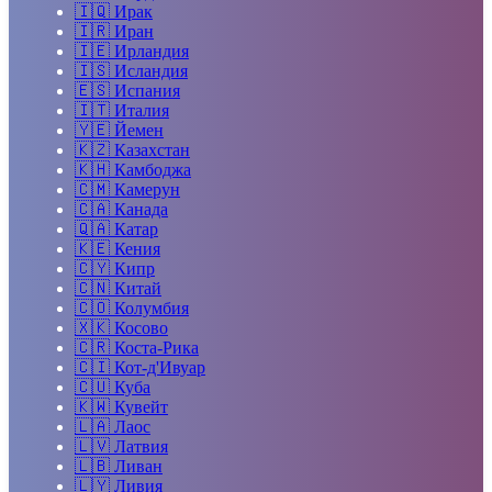
🇮🇶
Ирак
🇮🇷
Иран
🇮🇪
Ирландия
🇮🇸
Исландия
🇪🇸
Испания
🇮🇹
Италия
🇾🇪
Йемен
🇰🇿
Казахстан
🇰🇭
Камбоджа
🇨🇲
Камерун
🇨🇦
Канада
🇶🇦
Катар
🇰🇪
Кения
🇨🇾
Кипр
🇨🇳
Китай
🇨🇴
Колумбия
🇽🇰
Косово
🇨🇷
Коста-Рика
🇨🇮
Кот-д'Ивуар
🇨🇺
Куба
🇰🇼
Кувейт
🇱🇦
Лаос
🇱🇻
Латвия
🇱🇧
Ливан
🇱🇾
Ливия