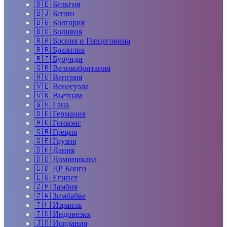
🇧🇪
Бельгия
🇧🇯
Бенин
🇧🇬
Болгария
🇧🇴
Боливия
🇧🇦
Босния и Герцеговина
🇧🇷
Бразилия
🇧🇮
Бурунди
🇬🇧
Великобритания
🇭🇺
Венгрия
🇻🇪
Венесуэла
🇻🇳
Вьетнам
🇬🇭
Гана
🇩🇪
Германия
🇭🇰
Гонконг
🇬🇷
Греция
🇬🇪
Грузия
🇩🇰
Дания
🇩🇴
Доминикана
🇨🇩
ДР Конго
🇪🇬
Египет
🇿🇲
Замбия
🇿🇼
Зимбабве
🇮🇱
Израиль
🇮🇩
Индонезия
🇯🇴
Иордания