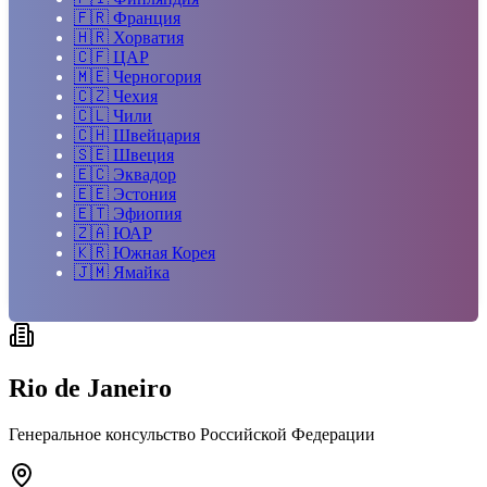
🇫🇷
Франция
🇭🇷
Хорватия
🇨🇫
ЦАР
🇲🇪
Черногория
🇨🇿
Чехия
🇨🇱
Чили
🇨🇭
Швейцария
🇸🇪
Швеция
🇪🇨
Эквадор
🇪🇪
Эстония
🇪🇹
Эфиопия
🇿🇦
ЮАР
🇰🇷
Южная Корея
🇯🇲
Ямайка
Rio de Janeiro
Генеральное консульство Российской Федерации