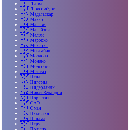
🇱🇹
Литва
🇱🇺
Люксембург
🇲🇬
Мадагаскар
🇲🇴
Макао
🇲🇼
Малави
🇲🇾
Малайзия
🇲🇹
Мальта
🇲🇦
Марокко
🇲🇽
Мексика
🇲🇿
Мозамбик
🇲🇩
Молдова
🇲🇨
Монако
🇲🇳
Монголия
🇲🇲
Мьянма
🇳🇵
Непал
🇳🇬
Нигерия
🇳🇱
Нидерланды
🇳🇿
Новая Зеландия
🇳🇴
Норвегия
🇦🇪
ОАЭ
🇴🇲
Оман
🇵🇰
Пакистан
🇵🇦
Панама
🇵🇪
Перу
🇵🇱
Польша