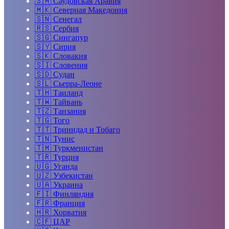
🇸🇦
Саудовская Аравия
🇲🇰
Северная Македония
🇸🇳
Сенегал
🇷🇸
Сербия
🇸🇬
Сингапур
🇸🇾
Сирия
🇸🇰
Словакия
🇸🇮
Словения
🇸🇩
Судан
🇸🇱
Сьерра-Леоне
🇹🇭
Таиланд
🇹🇼
Тайвань
🇹🇿
Танзания
🇹🇬
Того
🇹🇹
Тринидад и Тобаго
🇹🇳
Тунис
🇹🇲
Туркменистан
🇹🇷
Турция
🇺🇬
Уганда
🇺🇿
Узбекистан
🇺🇦
Украина
🇫🇮
Финляндия
🇫🇷
Франция
🇭🇷
Хорватия
🇨🇫
ЦАР