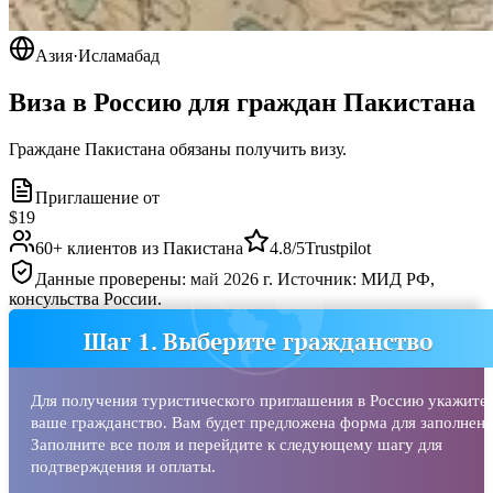
Азия
·
Исламабад
Виза в Россию для граждан
Пакистана
Граждане Пакистана обязаны получить визу.
Приглашение от
$19
60
+ клиентов из
Пакистана
4.8/5
Trustpilot
Данные проверены: май 2026 г. Источник: МИД РФ,
консульства России.
Шаг 1. Выберите гражданство
Для получения туристического приглашения в Россию укажите
ваше гражданство. Вам будет предложена форма для заполнени
Заполните все поля и перейдите к следующему шагу для
подтверждения и оплаты.