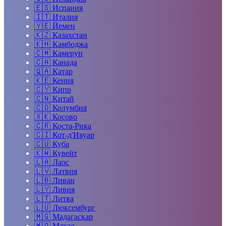
🇪🇸
Испания
🇮🇹
Италия
🇾🇪
Йемен
🇰🇿
Казахстан
🇰🇭
Камбоджа
🇨🇲
Камерун
🇨🇦
Канада
🇶🇦
Катар
🇰🇪
Кения
🇨🇾
Кипр
🇨🇳
Китай
🇨🇴
Колумбия
🇽🇰
Косово
🇨🇷
Коста-Рика
🇨🇮
Кот-д'Ивуар
🇨🇺
Куба
🇰🇼
Кувейт
🇱🇦
Лаос
🇱🇻
Латвия
🇱🇧
Ливан
🇱🇾
Ливия
🇱🇹
Литва
🇱🇺
Люксембург
🇲🇬
Мадагаскар
🇲🇴
Макао