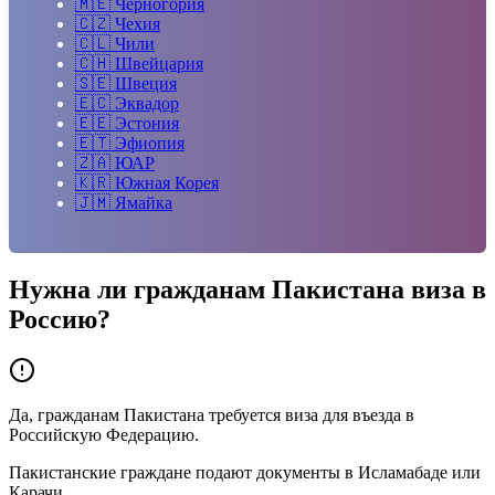
🇲🇪
Черногория
🇨🇿
Чехия
🇨🇱
Чили
🇨🇭
Швейцария
🇸🇪
Швеция
🇪🇨
Эквадор
🇪🇪
Эстония
🇪🇹
Эфиопия
🇿🇦
ЮАР
🇰🇷
Южная Корея
🇯🇲
Ямайка
Нужна ли гражданам
Пакистана
виза в
Россию?
Да, гражданам Пакистана требуется виза для въезда в
Российскую Федерацию.
Пакистанские граждане подают документы в Исламабаде или
Карачи.