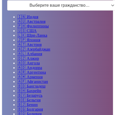
Выберите ваше гражданство…
🇮🇳
Индия
🇦🇺
Австралия
🇵🇭
Филиппины
🇺🇸
США
🇱🇰
Шри-Ланка
🇯🇵
Япония
🇦🇹
Австрия
🇦🇿
Азербайджан
🇦🇱
Албания
🇩🇿
Алжир
🇦🇴
Ангола
🇦🇩
Андорра
🇦🇷
Аргентина
🇦🇲
Армения
🇦🇫
Афганистан
🇧🇩
Бангладеш
🇧🇭
Бахрейн
🇧🇾
Беларусь
🇧🇪
Бельгия
🇧🇯
Бенин
🇧🇬
Болгария
🇧🇴
Боливия