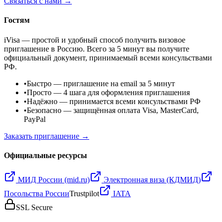
Связаться с нами →
Гостям
iVisa — простой и удобный способ получить визовое
приглашение в Россию. Всего за 5 минут вы получите
официальный документ, принимаемый всеми консульствами
РФ.
•
Быстро
— приглашение на email за 5 минут
•
Просто
— 4 шага для оформления приглашения
•
Надёжно
— принимается всеми консульствами РФ
•
Безопасно
— защищённая оплата Visa, MasterCard,
PayPal
Заказать приглашение →
Официальные ресурсы
МИД России (mid.ru)
Электронная виза (КДМИД)
Посольства России
Trustpilot
IATA
SSL Secure