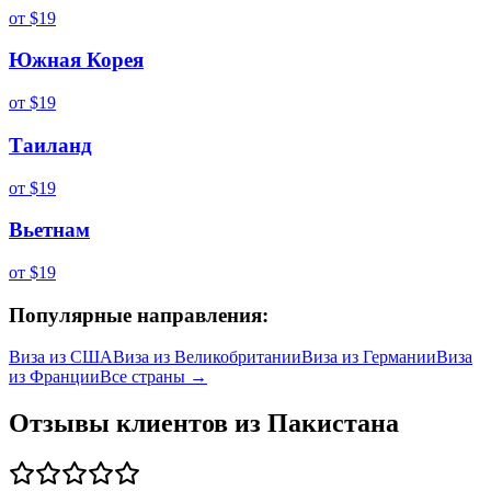
от
$19
Южная Корея
от
$19
Таиланд
от
$19
Вьетнам
от
$19
Популярные направления:
Виза из
США
Виза из
Великобритании
Виза из
Германии
Виза
из
Франции
Все страны →
Отзывы клиентов из
Пакистана