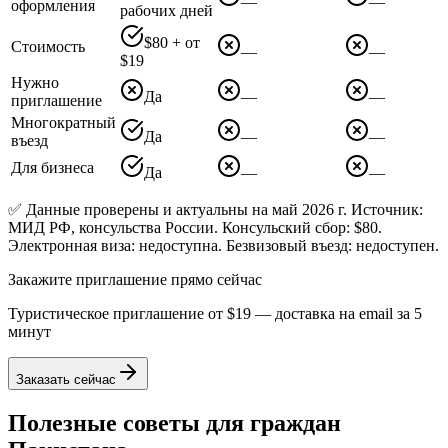
—
—
оформления
рабочих дней
$80 + от
Стоимость
—
—
$19
Нужно
Да
—
—
приглашение
Многократный
Да
—
—
въезд
Для бизнеса
Да
—
—
✅ Данные проверены и актуальны на май 2026 г. Источник:
МИД РФ, консульства России. Консульский сбор: $80.
Электронная виза: недоступна. Безвизовый въезд: недоступен.
Закажите приглашение прямо сейчас
Туристическое приглашение от
$19
— доставка на email за 5
минут
Заказать сейчас
Полезные советы для граждан