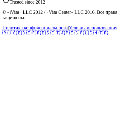
Trusted since 2012
© «iVisa» LLC 2012 / «Visa Center» LLC 2016. Все права
защищены.
Политика конфиденциальности
|
Условия использования
🇷🇺
🇬🇧
🇩🇪
🇫🇷
🇪🇸
🇮🇹
🇯🇵
🇪🇬
🇵🇱
🇨🇳
🇹🇷