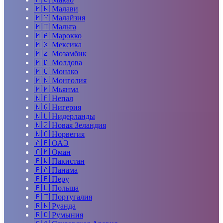
🇲🇼
Малави
🇲🇾
Малайзия
🇲🇹
Мальта
🇲🇦
Марокко
🇲🇽
Мексика
🇲🇿
Мозамбик
🇲🇩
Молдова
🇲🇨
Монако
🇲🇳
Монголия
🇲🇲
Мьянма
🇳🇵
Непал
🇳🇬
Нигерия
🇳🇱
Нидерланды
🇳🇿
Новая Зеландия
🇳🇴
Норвегия
🇦🇪
ОАЭ
🇴🇲
Оман
🇵🇰
Пакистан
🇵🇦
Панама
🇵🇪
Перу
🇵🇱
Польша
🇵🇹
Португалия
🇷🇼
Руанда
🇷🇴
Румыния