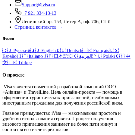
Support@ivisa.ru
+7 921 334-13-13
Ленинский пр. 153, Литер А, оф. 706, СПб
Страница контактов →
Языки
🇷🇺
Русский
🇬🇧
English
🇩🇪
Deutsch
🇫🇷
Français
🇪🇸
Español
🇮🇹
Italiano
🇯🇵
日本語
🇪🇬
العربية
🇵🇱
Polski
🇨🇳
中
文
🇹🇷
Türkçe
О проекте
iVisa является совместной разработкой компаний ООО
«Айвиза» и TravelLine. Цель онлайн-проекта — помощь в
оформлении туристических приглашений, необходимых
иностранным гражданам для получения российской визы.
Главное преимущество iVisa — максимальная простота и
удобство использования сервиса. Процесс получения
визового приглашения занимает не более пяти минут и
состоит всего из четырёх шагов.