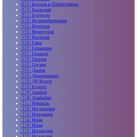
🇧🇦
Босния и Герцеговина
🇧🇷
Бразилия
🇧🇮
Бурунди
🇬🇧
Великобритания
🇭🇺
Венгрия
🇻🇪
Венесуэла
🇻🇳
Вьетнам
🇬🇭
Гана
🇩🇪
Германия
🇭🇰
Гонконг
🇬🇷
Греция
🇬🇪
Грузия
🇩🇰
Дания
🇩🇴
Доминикана
🇨🇩
ДР Конго
🇪🇬
Египет
🇿🇲
Замбия
🇿🇼
Зимбабве
🇮🇱
Израиль
🇮🇩
Индонезия
🇯🇴
Иордания
🇮🇶
Ирак
🇮🇷
Иран
🇮🇪
Ирландия
🇮🇸
Исландия