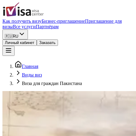
Как получить визу
Бизнес-приглашение
Приглашение для
визы
Все услуги
Партнёрам
🇷🇺
RU
Личный кабинет
Заказать
Главная
Виды виз
Виза для граждан Пакистана