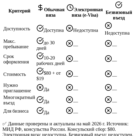
Обычная
Электронная
Критерий
Безвизовый
виза
виза (e-Visa)
въезд
Доступность
Доступна
Недоступна
Недоступна
Макс.
до 30
—
—
пребывание
дней
Срок
10-20
—
—
оформления
рабочих дней
$80 + от
Стоимость
—
—
$19
Нужно
Да
—
—
приглашение
Многократный
Да
—
—
въезд
Для бизнеса
Да
—
—
✅ Данные проверены и актуальны на май 2026 г. Источник:
МИД РФ, консульства России. Консульский сбор: $80.
Электронная виза: недоступна. Безвизовый въезд: недоступен.