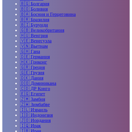
🇧🇬
Болгария
🇧🇴
Боливия
🇧🇦
Босния и Герцеговина
🇧🇷
Бразилия
🇧🇮
Бурунди
🇬🇧
Великобритания
🇭🇺
Венгрия
🇻🇪
Венесуэла
🇻🇳
Вьетнам
🇬🇭
Гана
🇩🇪
Германия
🇭🇰
Гонконг
🇬🇷
Греция
🇬🇪
Грузия
🇩🇰
Дания
🇩🇴
Доминикана
🇨🇩
ДР Конго
🇪🇬
Египет
🇿🇲
Замбия
🇿🇼
Зимбабве
🇮🇱
Израиль
🇮🇩
Индонезия
🇯🇴
Иордания
🇮🇶
Ирак
🇮🇷
Иран