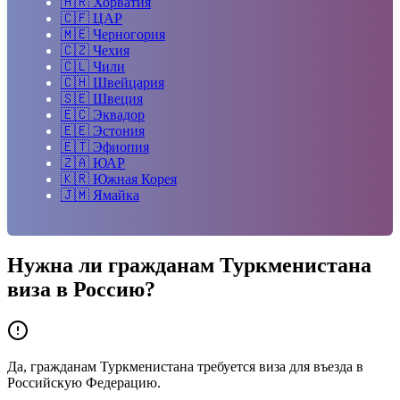
🇭🇷
Хорватия
🇨🇫
ЦАР
🇲🇪
Черногория
🇨🇿
Чехия
🇨🇱
Чили
🇨🇭
Швейцария
🇸🇪
Швеция
🇪🇨
Эквадор
🇪🇪
Эстония
🇪🇹
Эфиопия
🇿🇦
ЮАР
🇰🇷
Южная Корея
🇯🇲
Ямайка
Нужна ли гражданам
Туркменистана
виза в Россию?
Да, гражданам Туркменистана требуется виза для въезда в
Российскую Федерацию.