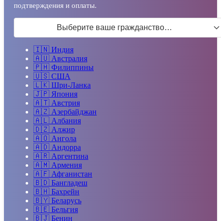
подтверждения и оплаты.
Выберите ваше гражданство…
🇮🇳
Индия
🇦🇺
Австралия
🇵🇭
Филиппины
🇺🇸
США
🇱🇰
Шри-Ланка
🇯🇵
Япония
🇦🇹
Австрия
🇦🇿
Азербайджан
🇦🇱
Албания
🇩🇿
Алжир
🇦🇴
Ангола
🇦🇩
Андорра
🇦🇷
Аргентина
🇦🇲
Армения
🇦🇫
Афганистан
🇧🇩
Бангладеш
🇧🇭
Бахрейн
🇧🇾
Беларусь
🇧🇪
Бельгия
🇧🇯
Бенин