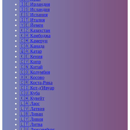
🇮🇪
Ирландия
🇮🇸
Исландия
🇪🇸
Испания
🇮🇹
Италия
🇾🇪
Йемен
🇰🇿
Казахстан
🇰🇭
Камбоджа
🇨🇲
Камерун
🇨🇦
Канада
🇶🇦
Катар
🇰🇪
Кения
🇨🇾
Кипр
🇨🇳
Китай
🇨🇴
Колумбия
🇽🇰
Косово
🇨🇷
Коста-Рика
🇨🇮
Кот-д'Ивуар
🇨🇺
Куба
🇰🇼
Кувейт
🇱🇦
Лаос
🇱🇻
Латвия
🇱🇧
Ливан
🇱🇾
Ливия
🇱🇹
Литва
🇱🇺
Люксембург