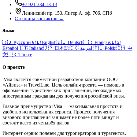
+7 921 334-13-13
Ленинский пр. 153, Литер А, оф. 706, СПб
Страница контактов →
Языки
🇷🇺
Русский
🇬🇧
English
🇩🇪
Deutsch
🇫🇷
Français
🇪🇸
Español
🇮🇹
Italiano
🇯🇵
日本語
🇪🇬
العربية
🇵🇱
Polski
🇨🇳
中
文
🇹🇷
Türkçe
О проекте
iVisa является совместной разработкой компаний ООО
«Айвиза» и TravelLine. Цель онлайн-проекта — помощь в
оформлении туристических приглашений, необходимых
иностранным гражданам для получения российской визы.
Главное преимущество iVisa — максимальная простота и
удобство использования сервиса. Процесс получения
визового приглашения занимает не более пяти минут и
состоит всего из четырёх шагов.
Интернет-сервис полезен для туроператоров и турагентов,