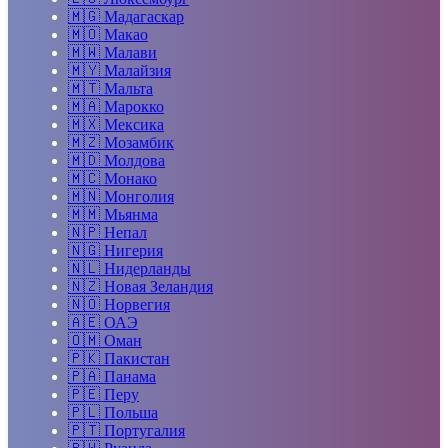
🇲🇬
Мадагаскар
🇲🇴
Макао
🇲🇼
Малави
🇲🇾
Малайзия
🇲🇹
Мальта
🇲🇦
Марокко
🇲🇽
Мексика
🇲🇿
Мозамбик
🇲🇩
Молдова
🇲🇨
Монако
🇲🇳
Монголия
🇲🇲
Мьянма
🇳🇵
Непал
🇳🇬
Нигерия
🇳🇱
Нидерланды
🇳🇿
Новая Зеландия
🇳🇴
Норвегия
🇦🇪
ОАЭ
🇴🇲
Оман
🇵🇰
Пакистан
🇵🇦
Панама
🇵🇪
Перу
🇵🇱
Польша
🇵🇹
Португалия