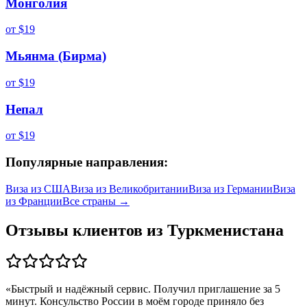
Монголия
от
$19
Мьянма (Бирма)
от
$19
Непал
от
$19
Популярные направления:
Виза из
США
Виза из
Великобритании
Виза из
Германии
Виза
из
Франции
Все страны →
Отзывы клиентов из
Туркменистана
«
Быстрый и надёжный сервис. Получил приглашение за 5
минут. Консульство России в моём городе приняло без