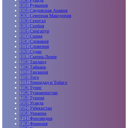
🇷🇼
Руанда
🇷🇴
Румыния
🇸🇦
Саудовская Аравия
🇲🇰
Северная Македония
🇸🇳
Сенегал
🇷🇸
Сербия
🇸🇬
Сингапур
🇸🇾
Сирия
🇸🇰
Словакия
🇸🇮
Словения
🇸🇩
Судан
🇸🇱
Сьерра-Леоне
🇹🇭
Таиланд
🇹🇼
Тайвань
🇹🇿
Танзания
🇹🇬
Того
🇹🇹
Тринидад и Тобаго
🇹🇳
Тунис
🇹🇲
Туркменистан
🇹🇷
Турция
🇺🇬
Уганда
🇺🇿
Узбекистан
🇺🇦
Украина
🇫🇮
Финляндия
🇫🇷
Франция