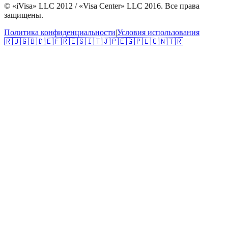
© «iVisa» LLC 2012 / «Visa Center» LLC 2016. Все права
защищены.
Политика конфиденциальности
|
Условия использования
🇷🇺
🇬🇧
🇩🇪
🇫🇷
🇪🇸
🇮🇹
🇯🇵
🇪🇬
🇵🇱
🇨🇳
🇹🇷