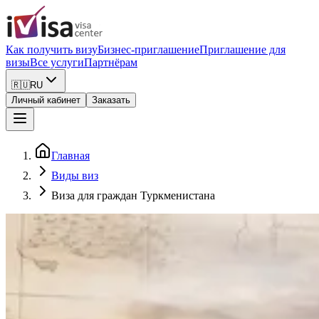
Как получить визу
Бизнес-приглашение
Приглашение для
визы
Все услуги
Партнёрам
🇷🇺
RU
Личный кабинет
Заказать
Главная
Виды виз
Виза для граждан Туркменистана